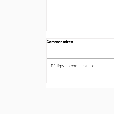
Commentaires
Rédigez un commentaire...
Reporting Leaders Lab du 15
Octobre : Baisse du pouvoir
d'achat : les nouvelles règles
du jeu