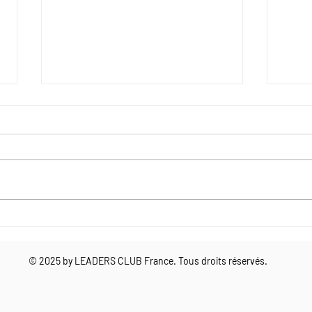
JO 2024 - ITW CORINNE
Lead
MENEGAUX, DG Paris Je
la pa
t'aime et des Congrès de
suje
© 2025 by LEADERS CLUB France. Tous droits réservés.
Paris