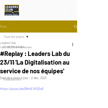
Post
Tous les posts
Leaders Club
Tous les posts
1 déc. 2021
3 min de lecture
#Replay : Leaders Lab du
Événements
23/11 'La Digitalisation au
Témoignages
service de nos équipes'
Innovations
Dernière mise à jour :
2 déc. 2021
Newsletters
https://youtu.be/S8t4EVfD0s8