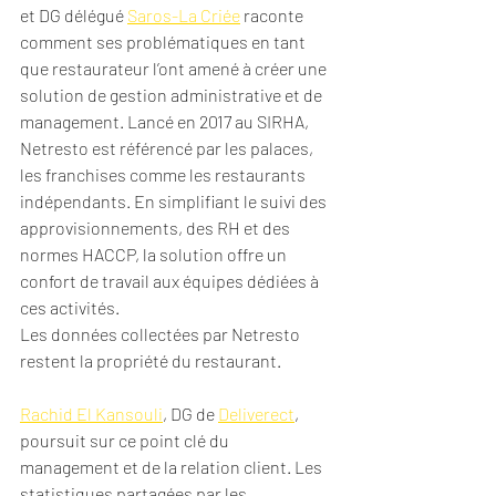
et DG délégué 
Saros-La Criée
 raconte 
comment ses problématiques en tant 
que restaurateur l’ont amené à créer une 
solution de gestion administrative et de 
management. Lancé en 2017 au SIRHA, 
Netresto est référencé par les palaces, 
les franchises comme les restaurants 
indépendants. En simplifiant le suivi des 
approvisionnements, des RH et des 
normes HACCP, la solution offre un 
confort de travail aux équipes dédiées à 
ces activités. 
Les données collectées par Netresto 
restent la propriété du restaurant.
Rachid El Kansouli
, DG de 
Deliverect
, 
poursuit sur ce point clé du 
management et de la relation client. Les 
statistiques partagées par les 