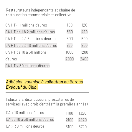
Restaurateurs indépendants et chaîne de
restauration commerciale et collective
CA HT < 1 millions d’euros
100
120
CA HT de 1 à 2 millions d’euros
350
420
CA HT de 2 à 5 millions d’euros
500
600
CA HT de 5 à 10 millions d’euros
750
900
CA HT de 10 à 30 millions
1000
1200
d’euros
2000
2400
CA HT > 30 millions d’euros
Adhésion soumise à validation du Bureau
Exécutif du Club.
Industriels, distributeurs, prestataires de
services (avec droit d’entrée** la première année)
CA < 10 millions d’euros
1100
1320
CA de 10 à 30 millions d’euros
2100
2520
CA > 30 millions d’euros
3100
3720