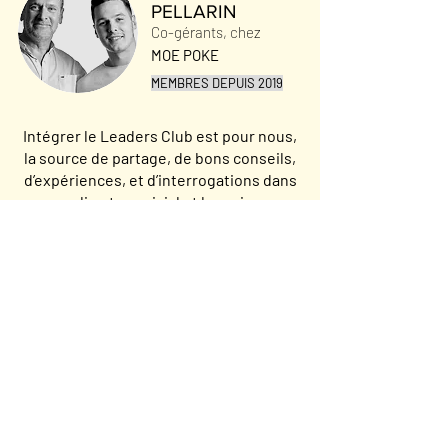
PELLARIN
Co-gérants, chez
MOE POKE
MEMBRES DEPUIS 2019
Intégrer le Leaders Club est pour nous,
la source de partage, de bons conseils,
d’expériences, et d’interrogations dans
un climat convivial et humain. »
Nicolas NOUCHI
Président, chez
CHD EXPERT
MEMBRE DEPUIS 2011
Fidèle du Leaders depuis 2011,
c'est un lab de découvertes & de