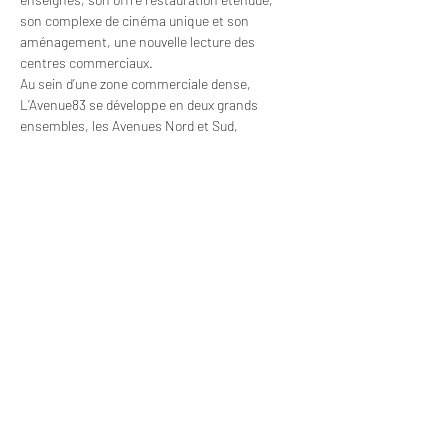
son complexe de cinéma unique et son 
aménagement, une nouvelle lecture des 
centres commerciaux.
Au sein d’une zone commerciale dense, 
L’Avenue83 se développe en deux grands 
ensembles, les Avenues Nord et Sud, 
connectés à l’avenue de l’Université 
et constitue une véritable parenthèse, un lieu 
de vie qui invite à la détente et…
Plus >
Partager cet événement
Retour AGENDA