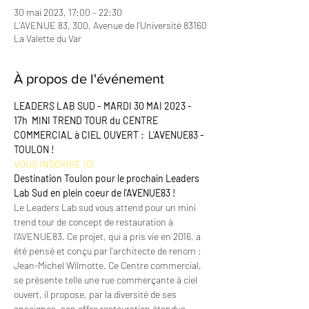
30 mai 2023, 17:00 – 22:30
L'AVENUE 83, 300, Avenue de l’Université 83160
La Valette du Var
À propos de l'événement
LEADERS LAB SUD - MARDI 30 MAI 2023 - 
17h 
MINI TREND TOUR du CENTRE 
COMMERCIAL à CIEL OUVERT :  L'AVENUE83 - 
TOULON !
VOUS INSCRIRE ICI
Destination Toulon pour le prochain Leaders 
Lab Sud en plein coeur de l'AVENUE83 !
Le Leaders Lab sud vous attend pour un mini 
trend tour de concept de restauration à 
l'AVENUE83. Ce projet, qui a pris vie en 2016, a 
été pensé et conçu par l'architecte de renom : 
Jean-Michel Wilmotte. Ce Centre commercial, 
se présente telle une rue commerçante à ciel 
ouvert, il propose, par la diversité de ses 
enseignes, son offre restauration étendue, 