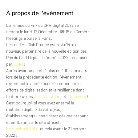
À propos de l'événement
La remise du Prix du CHR Digital 2022 se 
tiendra le lundi 12 Décembre -18h15 au Comète 
Meetings Bourse  à Paris.
Le Leaders Club France est ravi d’être à 
nouveau partenaire de la nouvelle édition des 
Prix du CHR Digital de l’Année 2022, organisée 
par 
Libeo
 ! 
Après avoir rassemblé plus de 400 candidats 
lors de la précédente édition, l'évènement 
revient cette année pour récompenser les 
efforts de digitalisation et la résilience dont 
font preuve les 
#restaurateurs
 et 
#hôteliers
 !  
C’est pourquoi, si vous avez entamé la 
mutation digitale de votre (vos) 
établissement(s), candidatez dès maintenant 
et en 10 mn sur le site officiel : 
http://chrdigital.fr
 et cela avant le 31 octobre 
2022 !  