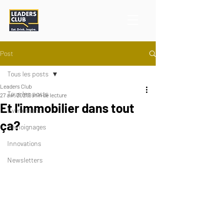
Post
Tous les posts
Leaders Club
Tous les posts
27 avr. 2021
0 min de lecture
Et l'immobilier dans tout
Événements
ça?
Témoignages
Innovations
Newsletters