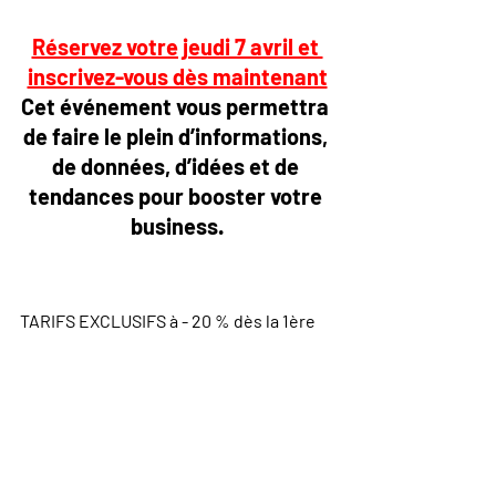
Réservez votre jeudi 7 avril et 
inscrivez-vous dès maintenant
Cet événement vous permettra 
de faire le plein d’informations, 
de données, d’idées et de 
tendances pour 
booster votre 
business
.
TARIFS EXCLUSIFS à - 20 % dès la 1ère 
inscription pour les adhérents Leaders 
Club 
en mentionnant le code « 
LEADERS&BRA 
» lors de l’inscription
280 € HT par personne pour les 