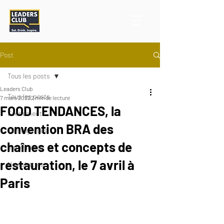
Post
Tous les posts
Leaders Club
Tous les posts
7 mars 2022
2 min de lecture
FOOD TENDANCES, la
Événements
convention BRA des
Témoignages
chaînes et concepts de
Innovations
restauration, le 7 avril à
Newsletters
Paris