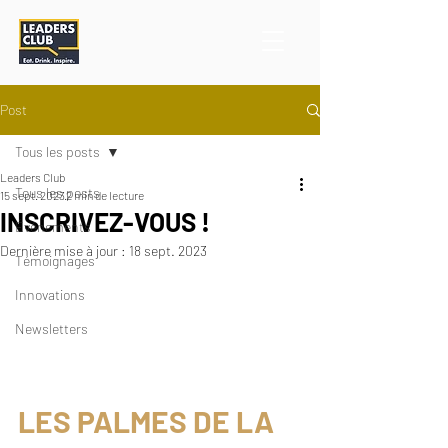
Post
Tous les posts
Leaders Club
Tous les posts
15 sept. 2023
2 min de lecture
INSCRIVEZ-VOUS !
Événements
Dernière mise à jour :
18 sept. 2023
Témoignages
Innovations
Newsletters
LES PALMES DE LA 