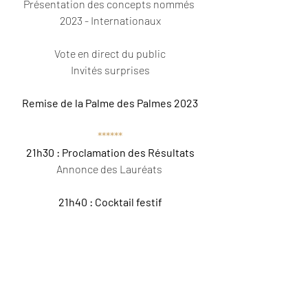
Présentation des concepts nommés 
2023 - Internationaux
Vote en direct du public
Invités surprises
Remise de la Palme des Palmes 2023
******
21h30 : Proclamation des Résultats
Annonce des Lauréats 
21h40 : Cocktail festif
Tenue : Chic et élégant - Fin de soirée 
vers minuit
RÉSERVATION OBLIGATOIRE ICI 