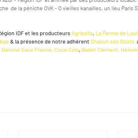
iche  de la péniche OVK - O vieilles kanailles, un lieu Paris 
Région IDF et les producteurs 
Agripolis
, 
La Ferme de Loui
vège
 & la présence de notre adhérent 
Chacun ses Goûts 
 
 
Danone Eaux France,
Coca-Cola
, 
Badet Clément,
Heine