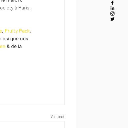
Society à Paris.
s
, 
Fruity Pack
, 
ainsi que nos 
ken
 & de la 
Voir tout