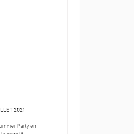
LET 2021  
 Summer Party en 
le mardi 6 