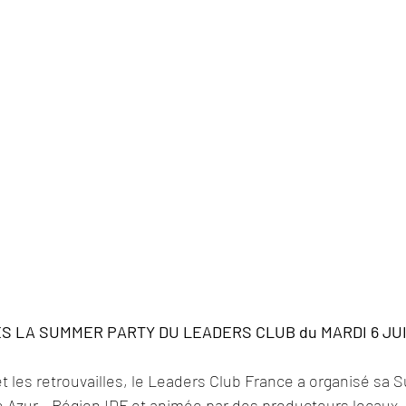
S LA SUMMER PARTY DU LEADERS CLUB du MARDI 6 JUIL
 et les retrouvailles, le Leaders Club France a organisé sa
e Azur - Région IDF et animée par des producteurs locaux,  